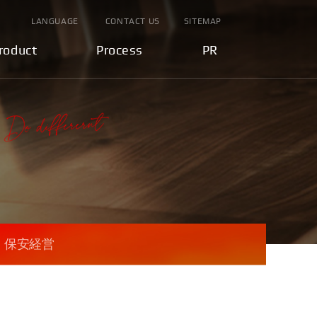
LANGUAGE
CONTACT US
SITEMAP
roduct
Process
PR
保安経営