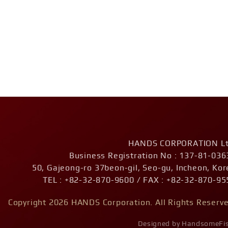
HANDS CORPORATION Lt
Business Registration No : 137-81-036
50, Gajeong-ro 37beon-gil, Seo-gu, Incheon, Kor
TEL : +82-32-870-9600 / FAX : +82-32-870-95
Copyright 2026 HANDS Corporation. All Rights Reserve
Designed by HandsomeFi