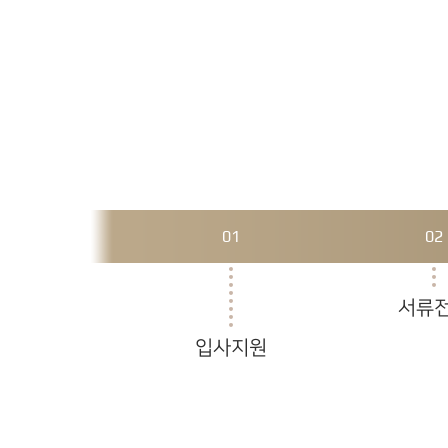
01
02
서류
입사지원