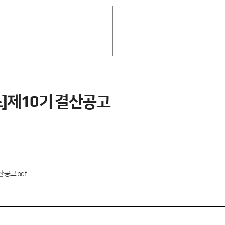
]제10기 결산공고
공고.pdf