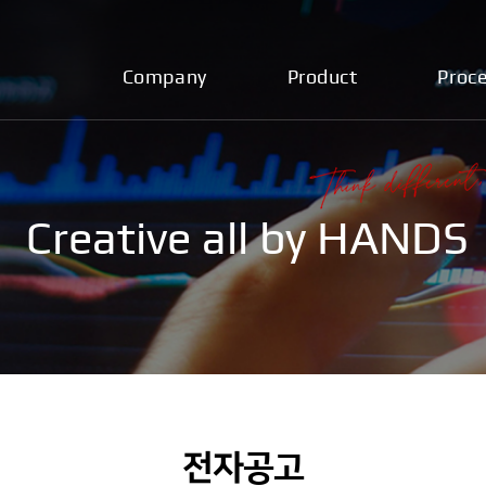
Company
Product
Proc
Creative all by HANDS
전자공고